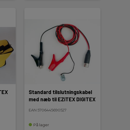
iTEX
Standard tilslutningskabel
med næb til EZiTEX DIGITEX
EAN 5706445690527
På lager