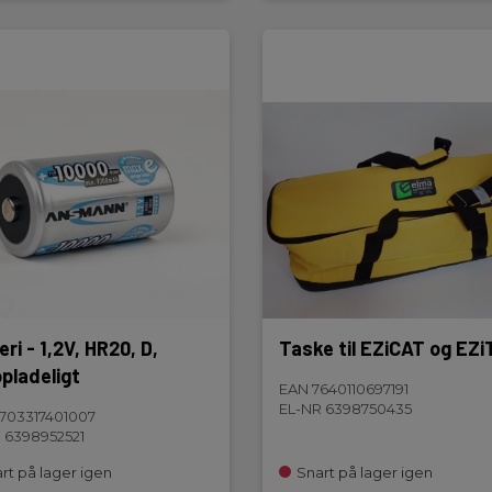
ri - 1,2V, HR20, D,
Taske til EZiCAT og EZ
pladeligt
EAN 7640110697191
EL-NR 6398750435
703317401007
 6398952521
rt på lager igen
Snart på lager igen