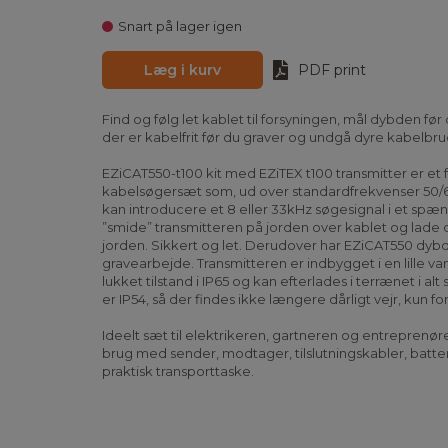
Snart på lager igen
Læg i kurv
PDF print
Find og følg let kablet til forsyningen, mål dybden før
der er kabelfrit før du graver og undgå dyre kabelbru
EZiCAT550-t100 kit med EZiTEX t100 transmitter er et fa
kabelsøgersæt som, ud over standardfrekvenser 50/6
kan introducere et 8 eller 33kHz søgesignal i et spænd
”smide” transmitteren på jorden over kablet og lade d
jorden. Sikkert og let. Derudover har EZiCAT550 dybdem
gravearbejde. Transmitteren er indbygget i en lille v
lukket tilstand i IP65 og kan efterlades i terrænet i al
er IP54, så der findes ikke længere dårligt vejr, kun f
Ideelt sæt til elektrikeren, gartneren og entreprenøre
brug med sender, modtager, tilslutningskabler, batte
praktisk transporttaske.