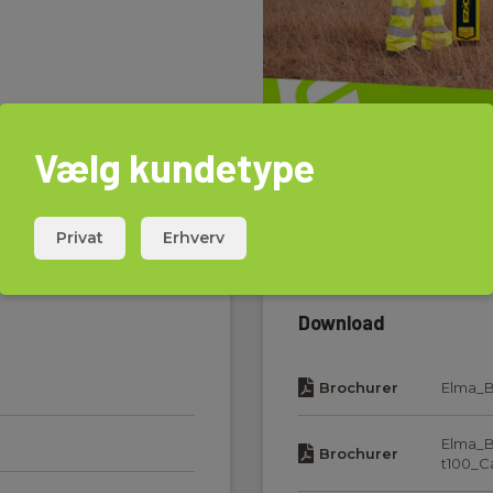
Vælg kundetype
Privat
Erhverv
Download
Brochurer
Elma_B
Elma_B
Brochurer
t100_C