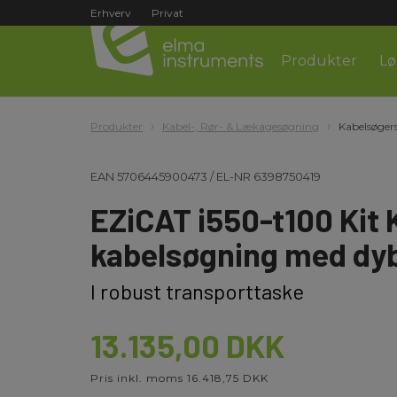
Erhverv
Privat
Produkter
Lø
Produkter
Kabel-, Rør- & Lækagesøgning
Kabelsøgers
EAN
5706445900473
/
EL-NR
6398750419
EZiCAT i550-t100 Kit
kabelsøgning med dy
I robust transporttaske
13.135,00 DKK
Pris inkl. moms 16.418,75 DKK