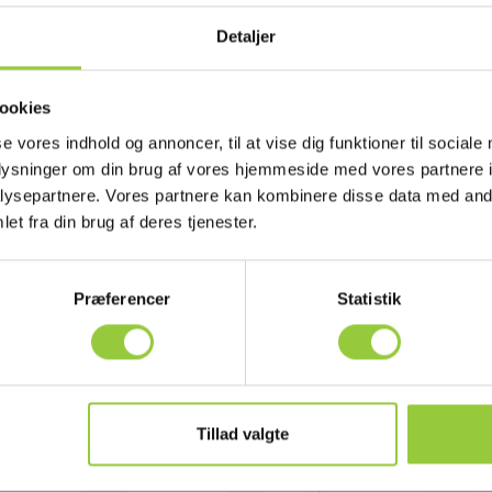
Detaljer
OD 80 m rørål inderleder
EZiROD 50 rørål m inder
ookies
3mm sonde bla. for
og 13mm sonde bla. for
se vores indhold og annoncer, til at vise dig funktioner til sociale
TEX
EZiTEX
oplysninger om din brug af vores hjemmeside med vores partnere i
ysepartnere. Vores partnere kan kombinere disse data med andr
640110697238
EAN 7640110697221
et fra din brug af deres tjenester.
 6398750325
EL-NR 6398750312
lager
Snart på lager igen
5,00 DKK
7.135,00 DKK
Excl. moms
Excl. moms
Præferencer
Statistik
s mere
Læg i kurv
Læs mere
Læg i 
Tillad valgte