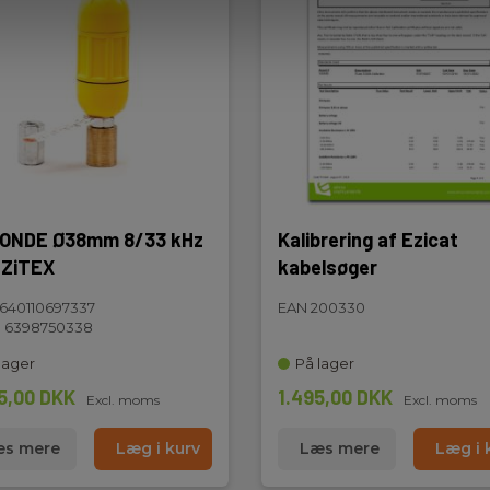
SONDE Ø38mm 8/33 kHz
Kalibrering af Ezicat
EZiTEX
kabelsøger
640110697337
EAN 200330
 6398750338
lager
På lager
5,00 DKK
1.495,00 DKK
Excl. moms
Excl. moms
s mere
Læg i kurv
Læs mere
Læg i 