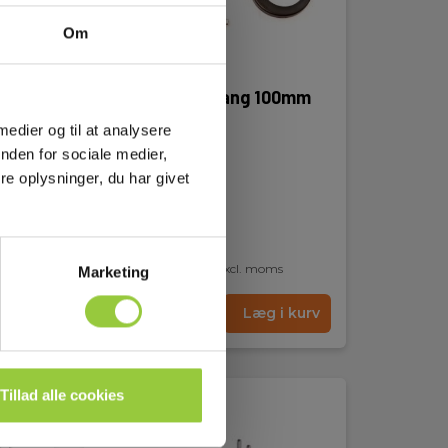
Om
leder
EZiTEX Signaltang 100mm
(4")
 medier og til at analysere
nden for sociale medier,
EAN 7640163574760
EL-NR 6398750396
e oplysninger, du har givet
På lager
2.755,00 DKK
Excl. moms
Marketing
kurv
Læs mere
Læg i kurv
Tillad alle cookies