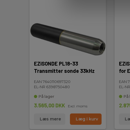
EZiSONDE PL18-33
EZi
Transmitter sonde 33kHz
for 
EAN 7640110697320
EAN 7
EL-NR 6398750480
EL-NR
På lager
På 
3.565,00 DKK
2.87
Excl. moms
Læs mere
Læg i kurv
Læ