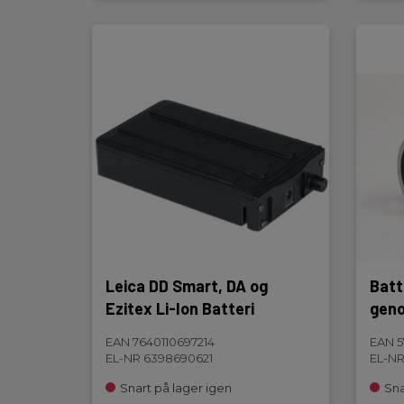
Leica DD Smart, DA og
Batte
Ezitex Li-Ion Batteri
geno
EAN 7640110697214
EAN 5
EL-NR 6398690621
EL-NR
Snart på lager igen
Sna