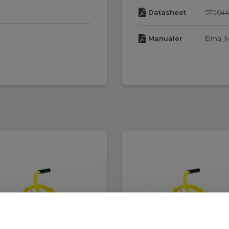
Datasheet
570644
Manualer
Elma_M
Manualer
Elma_M
Manualer
Elma_M
(15...60kHz),
og 33kHz), Auto (Kraft og
Manualer
Elma_M
Elma_M
Manualer
g dual
t100_Q
d lukket låg)
 batterier)
tterier)