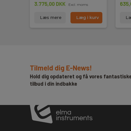
3.775,00 DKK
635,
Excl. moms
Læs mere
Læg i kurv
Læ
Tilmeld dig E-News!
Hold dig opdateret og få vores fantastisk
tilbud i din indbakke