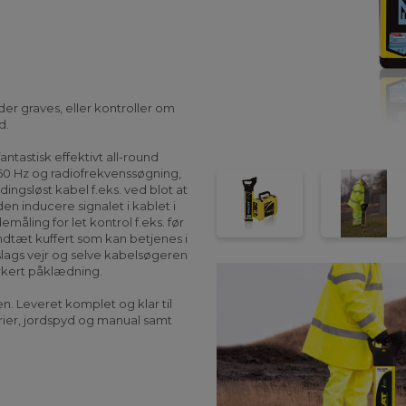
 der graves, eller kontroller om
d.
ntastisk effektivt all-round
0 Hz og radiofrekvenssøgning,
ingsløst kabel f.eks. ved blot at
en inducere signalet i kablet i
åling for let kontrol f.eks. før
andtæt kuffert som kan betjenes i
t slags vejr og selve kabelsøgeren
orkert påklædning.
n. Leveret komplet og klar til
rier, jordspyd og manual samt