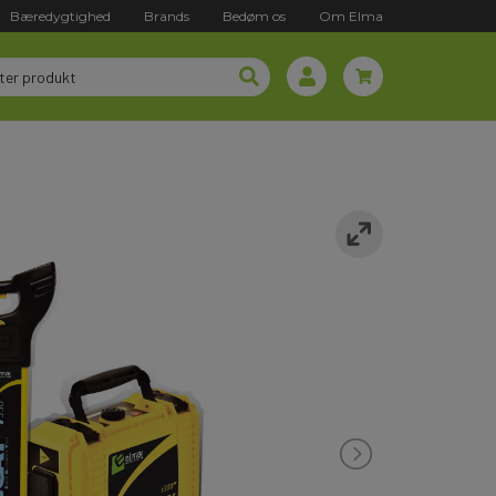
Bæredygtighed
Brands
Bedøm os
Om Elma