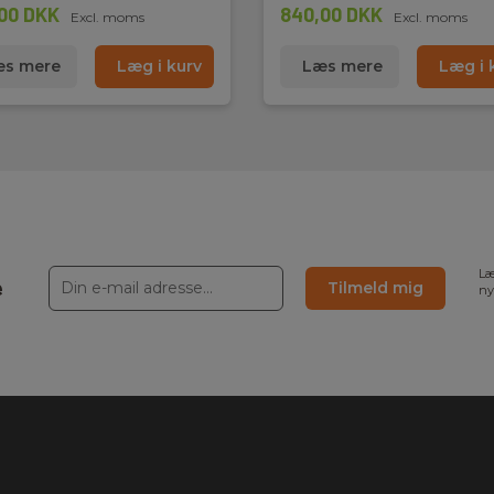
00 DKK
840,00 DKK
Excl. moms
Excl. moms
s mere
Læg i kurv
Læs mere
Læg i 
Læ
e
Tilmeld mig
ny