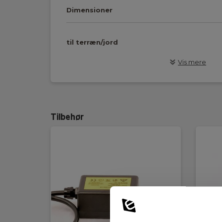
Dimensioner
til terræn/jord
Vis mere
Dybde nøjagtighed
10% af søgedybde
:
Kraft (50/60Hz), Radio 
Frekvenser
Transmitter/sonde,(8 
Tilbehør
modtager:
Radio)
Frekvenser sender:
8,192 og 32,768kHz o
Modtager: IP54
Kapslingsklasse:
Sender: IP54 (IP65 me
Modtager: 2,7kg (inkl.
Nettovægt:
Sender:2,4kg (inkl. ba