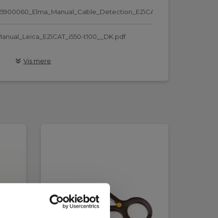
5900060_Elma_Manual_Cable_Detection_EZiCATi500__EN.pdf
anual_Leica_EZiCAT_i550-t100__DK.pdf
Vis mere
anual_Leica_EZiCAT_i550-t100__EN.pdf
anual_Leica_EZiCAT_i550-t100__NO.pdf
anual_Leica_EZiCAT_i550-t100__SE.pdf
anual_Leica_EZiCAT_i550-
uickGuide_DK_NO_SE.pdf