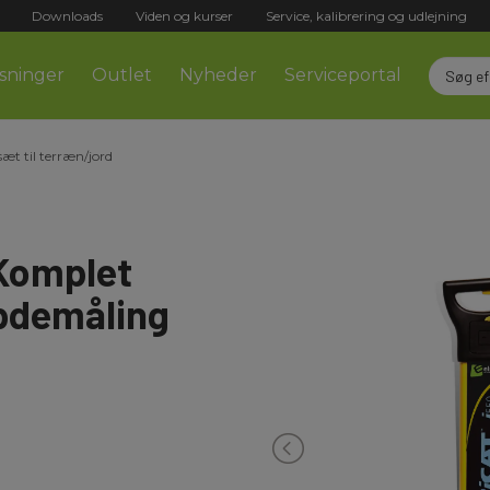
Downloads
Viden og kurser
Service, kalibrering og udlejning
sninger
Outlet
Nyheder
Serviceportal
æt til terræn/jord
 Komplet
bdemåling