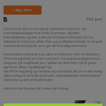
Læg i kurv
PDF print
Schonstedt spot er en robust og simpel stophane- og
brønddækselsøger til at finde stophaner, spindler,
brønddæksler og alle andre jernholdige materialer som er
dækket til med jord, asfalt, fliser og nedfaldene blade. Et simpelt
instrument at betjene, som gør din hverdag nemmere.
Forsvundne stophaner kan være en tidsrøver som en detektor
til ferromagnetisk jern kan minimere. Da stophanesøgerne kun
reagerer på magnetisk jern, spilder du ikke tiden på at grave
gamle øl-dåser og sølvpapir op.
Med IP 54 kapsling og vandtæt stav de første 58 cm er det aldrig
gået hurtigere at finde stophaner, brønddæksler, skelmarkører,
olietanke- ja selv små tabte søm.
Instrumentet leveres inkl. taske og manual