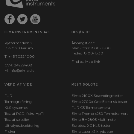
ELMA INSTRUMENTS A/S
BESØG OS
Ryttermarken 2
Åbningstider:
DK-3520 Farum
Man - tors: 8.00-16.00,
fredag: 8.00-15.30
T:
+45 7022 1000
Find os:
Map link
CVR: 24229408
M:
info@elma.dk
VÆRD AT VIDE
MEST SOLGTE
FLIR
Elma 2100X Spændingstester
Termografering
Elma 2700x One Elektrisk tester
KLS-systemet
FLIR C5 Termokamera
Test af RCD, f.eks. HpFI
Elma Themo x250 Termokamera
Test af solceller
Elma BM2805 Multimeter
Ultralydsdetektering
Eurotest XC KLS-tester
Flicker
Elma Laser x2 krydslaser