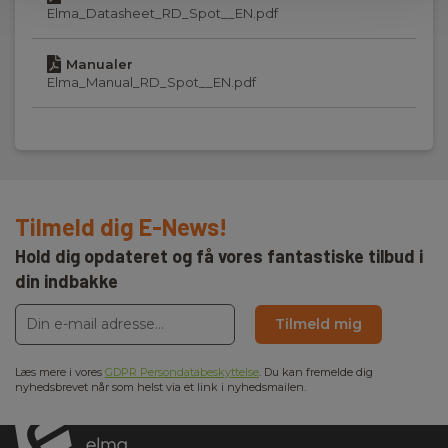
Elma_Datasheet_RD_Spot__EN.pdf
Indikering
Akustisk
Manualer
Elma_Manual_RD_Spot__EN.pdf
Tilmeld dig E-News!
Hold dig opdateret og få vores fantastiske tilbud i
din indbakke
Tilmeld mig
Læs mere i vores
GDPR Persondatabeskyttelse
. Du kan fremelde dig
nyhedsbrevet når som helst via et link i nyhedsmailen.