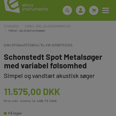
Produkter
Kabel-, Rør- & Lækagesøgning
Metal- og stophanesøger
EAN
5706445733804
/
EL-NR
6398733025
Schonstedt Spot Metalsøger
med variabel følsomhed
Simpel og vandtæt akustisk søger
11.575,00 DKK
Pris inkl. moms 14.468,75 DKK
På lager