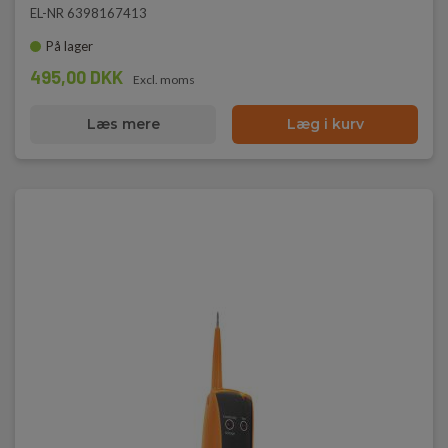
EL-NR 6398167413
På lager
495,00 DKK
Excl. moms
Læs mere
Læg i kurv