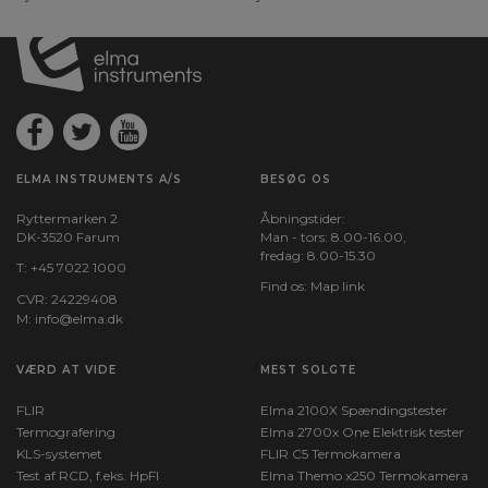
ELMA INSTRUMENTS A/S
BESØG OS
Ryttermarken 2
Åbningstider:
DK-3520 Farum
Man - tors: 8.00-16.00,
fredag: 8.00-15.30
T:
+45 7022 1000
Find os:
Map link
CVR: 24229408
M:
info@elma.dk
VÆRD AT VIDE
MEST SOLGTE
FLIR
Elma 2100X Spændingstester
Termografering
Elma 2700x One Elektrisk tester
KLS-systemet
FLIR C5 Termokamera
Test af RCD, f.eks. HpFI
Elma Themo x250 Termokamera