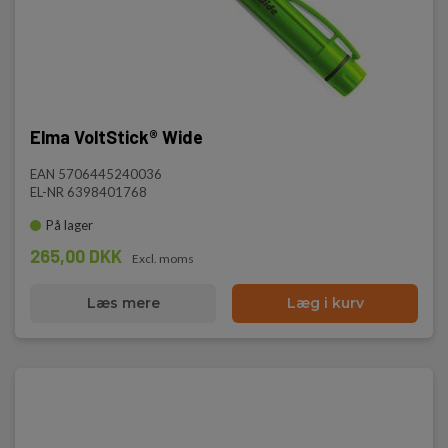
Elma VoltStick® Wide
EAN 5706445240036
EL-NR 6398401768
På lager
265,00 DKK
Excl. moms
Læs mere
Læg i kurv