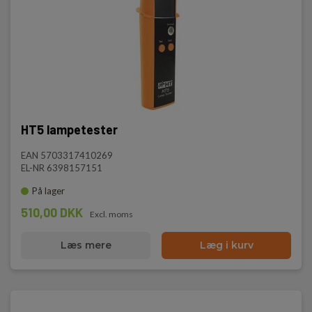
HT5 lampetester
EAN 5703317410269
EL-NR 6398157151
På lager
510,00 DKK
Excl. moms
Læs mere
Læg i kurv