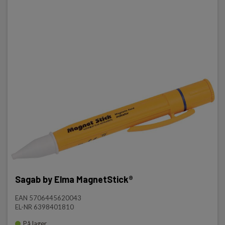
Sagab by Elma MagnetStick®
EAN 5706445620043
EL-NR 6398401810
På lager