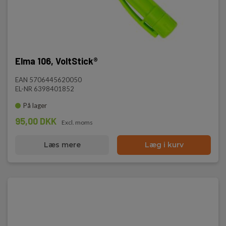
Elma 106, VoltStick®
EAN 5706445620050
EL-NR 6398401852
På lager
95,00 DKK
Excl. moms
Læs mere
Læg i kurv