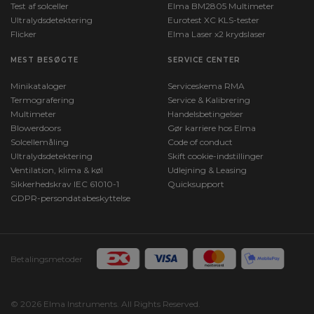
Test af solceller
Elma BM2805 Multimeter
Ultralydsdetektering
Eurotest XC KLS-tester
Flicker
Elma Laser x2 krydslaser
MEST BESØGTE
SERVICE CENTER
Minikataloger
Serviceskema RMA
Termografering
Service & Kalibrering
Multimeter
Handelsbetingelser
Blowerdoors
Gør karriere hos Elma
Solcellemåling
Code of conduct
Ultralydsdetektering
Skift cookie-indstillinger
Ventilation, klima & køl
Udlejning & Leasing
Sikkerhedskrav IEC 61010-1
Quicksupport
GDPR-persondatabeskyttelse
Betalingsmetoder
© 2026 Elma Instruments. All Rights Reserved.