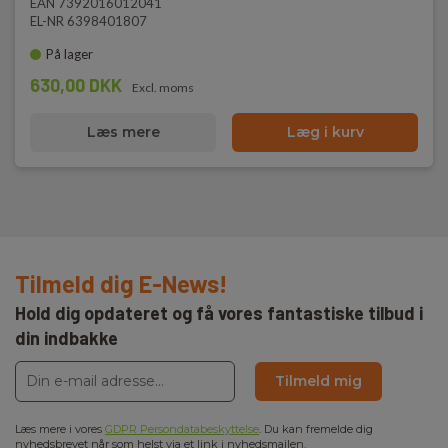
EAN 7392016012041
EL-NR 6398401807
På lager
630,00 DKK
Excl. moms
Læs mere
Læg i kurv
Tilmeld dig E-News!
Hold dig opdateret og få vores fantastiske tilbud i
din indbakke
Tilmeld mig
Læs mere i vores
GDPR Persondatabeskyttelse
. Du kan fremelde dig
nyhedsbrevet når som helst via et link i nyhedsmailen.