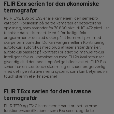
FLIR Exx serien for den økonomiske
termografør
FLIR E75, E85 og E95 er alle kameraer i den semi-pro
kategori. Forskellen på de tre kameraer er detektorens
opløsning, som spænder fra 76.800 pixel til 161.472 pixel – se
tekniske data i skemaet. Med 4 forskellige fokus
programmer er du altid sikker på at komme hjem med
skarpe termobilleder. Du kan vælge mellem Kontinuerlig
autofokus, autofokus med brug af laser afstandsmåler,
autofokus baseret på kontrast i billedet og manuel fokus.
Intelligent fokus i kombination med FLIRs kvalitetslinser
giver dig altid den bedst opnåelige billedkvalitet. FLIR Exx
serien har en stor touch skærm, og er super brugervenlig
med det nye intuitive menu system, som kan betjenes via
touch skærm eller knap-panel.
FLIR T5xx serien for den kræsne
termografør
FLIR T530 og T540 kameraerne har stort set samme
funktioner/specifikationer som Exx-serien, og de to