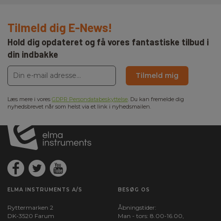
Tilmeld dig E-News!
Hold dig opdateret og få vores fantastiske tilbud i
din indbakke
Tilmeld mig
Læs mere i vores
GDPR Persondatabeskyttelse
. Du kan fremelde dig
nyhedsbrevet når som helst via et link i nyhedsmailen.
ELMA INSTRUMENTS A/S
BESØG OS
Ryttermarken 2
Åbningstider:
DK-3520 Farum
Man - tors: 8.00-16.00,