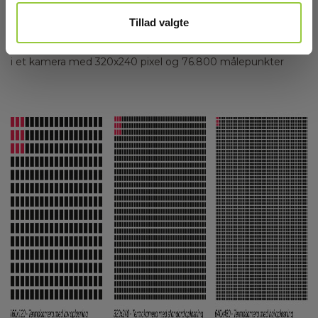
bedre termobilleder. Men, som du kan se herunder, spiller
detektorens størrelse også ind på andet en billedkvaliteten
Tillad valgte
– et kamera med 640x480 pixel detektor har 307.200
temperatur målepunkter, hvilket er 4 gange så mange som
i et kamera med 320x240 pixel og 76.800 målepunkter