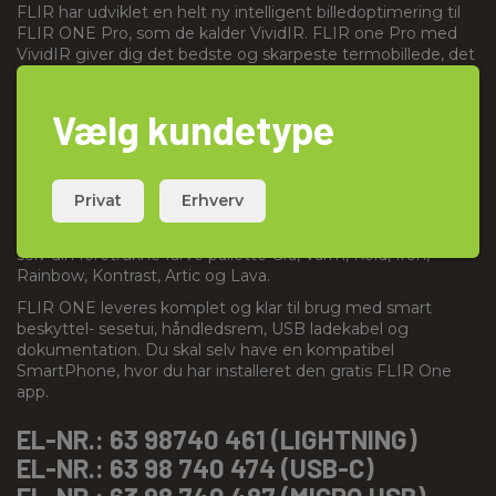
FLIR har udviklet en helt ny intelligent billedoptimering til
FLIR ONE Pro, som de kalder VividIR. FLIR one Pro med
VividIR giver dig det bedste og skarpeste termobillede, det
er muligt at få ud af en 160x120 pixel detektor -
billedkvaliteten kan sammenlignes med det du får ud af
Vælg kundetype
væsentlig større og dyrere termokameraer.
FLIR ONE Pro har både foto og infrarød kamera indbygget
- når de to billeder kombineres med funktionen MSX,
fremhæves konturerne i termobilledet, og man opnår en
Privat
Erhverv
imponerende billed- skarphed. FLIR ONE App optager både
termografisk video, stillbilleder og time lapse. Du vælger
selv din foretrukne farve pallette Grå, Varm, Kold, Iron,
Rainbow, Kontrast, Artic og Lava.
FLIR ONE leveres komplet og klar til brug med smart
beskyttel- sesetui, håndledsrem, USB ladekabel og
dokumentation. Du skal selv have en kompatibel
SmartPhone, hvor du har installeret den gratis FLIR One
app.
EL-NR.: 63 98740 461 (LIGHTNING)
EL-NR.: 63 98 740 474 (USB-C)