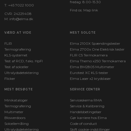
fredag: 8.00-15.30
T:
+45 7022 1000
Find os:
Map link
CVR: 24229408
M:
info@elma.dk
VÆRD AT VIDE
MEST SOLGTE
FLIR
Elma 2100X Spændingstester
Termografering
Elma 2700x One Elektrisk tester
KLS-systemet
FLIR C5 Termokamera
Test af RCD, f.eks. HpFI
Elma Themo x250 Termokamera
Test af solceller
Elma BM2805 Multimeter
Ultralydsdetektering
Eurotest XC KLS-tester
Flicker
Elma Laser x2 krydslaser
MEST BESØGTE
SERVICE CENTER
Minikataloger
Serviceskema RMA
Termografering
Service & Kalibrering
Multimeter
Handelsbetingelser
Blowerdoors
Gør karriere hos Elma
Solcellemåling
Code of conduct
Ultralydsdetektering
Skift cookie-indstillinger