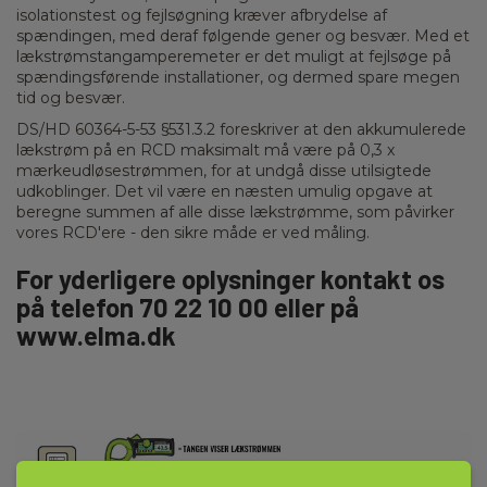
isolationstest og fejlsøgning kræver afbrydelse af
spændingen, med deraf følgende gener og besvær. Med et
lækstrømstangamperemeter er det muligt at fejlsøge på
spændingsførende installationer, og dermed spare megen
tid og besvær.
DS/HD 60364-5-53 §531.3.2 foreskriver at den akkumulerede
lækstrøm på en RCD maksimalt må være på 0,3 x
mærkeudløsestrømmen, for at undgå disse utilsigtede
udkoblinger. Det vil være en næsten umulig opgave at
beregne summen af alle disse lækstrømme, som påvirker
vores RCD'ere - den sikre måde er ved måling.
For yderligere oplysninger kontakt os
på telefon 70 22 10 00 eller på
www.elma.dk