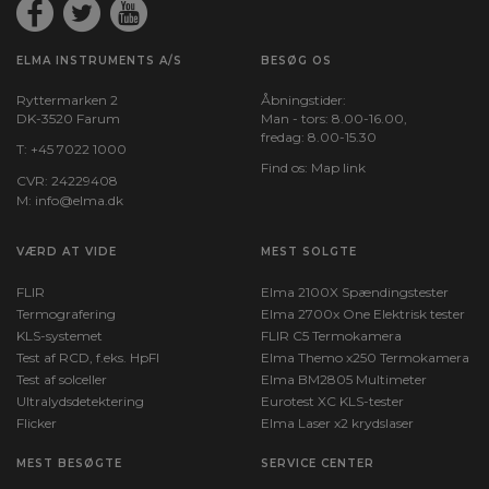
ELMA INSTRUMENTS A/S
BESØG OS
Ryttermarken 2
Åbningstider:
DK-3520 Farum
Man - tors: 8.00-16.00,
fredag: 8.00-15.30
T:
+45 7022 1000
Find os:
Map link
CVR: 24229408
M:
info@elma.dk
VÆRD AT VIDE
MEST SOLGTE
FLIR
Elma 2100X Spændingstester
Termografering
Elma 2700x One Elektrisk tester
KLS-systemet
FLIR C5 Termokamera
Test af RCD, f.eks. HpFI
Elma Themo x250 Termokamera
Test af solceller
Elma BM2805 Multimeter
Ultralydsdetektering
Eurotest XC KLS-tester
Flicker
Elma Laser x2 krydslaser
MEST BESØGTE
SERVICE CENTER