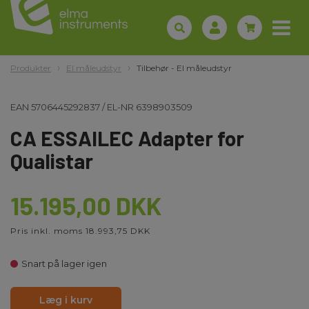
Produkter
El måleudstyr
Tilbehør - El måleudstyr
EAN
5706445292837
/
EL-NR
6398903509
CA ESSAILEC Adapter for
Qualistar
15.195,00 DKK
Pris inkl. moms 18.993,75 DKK
Snart på lager igen
Læg i kurv