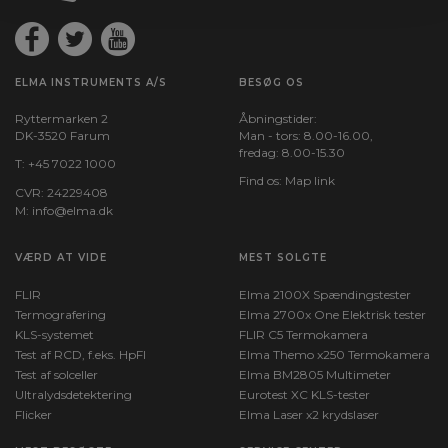
ELMA INSTRUMENTS A/S
BESØG OS
Ryttermarken 2
Åbningstider:
DK-3520 Farum
Man - tors: 8.00-16.00,
fredag: 8.00-15.30
T:
+45 7022 1000
Find os:
Map link
CVR: 24229408
M:
info@elma.dk
VÆRD AT VIDE
MEST SOLGTE
FLIR
Elma 2100X Spændingstester
Termografering
Elma 2700x One Elektrisk tester
KLS-systemet
FLIR C5 Termokamera
Test af RCD, f.eks. HpFI
Elma Themo x250 Termokamera
Test af solceller
Elma BM2805 Multimeter
Ultralydsdetektering
Eurotest XC KLS-tester
Flicker
Elma Laser x2 krydslaser