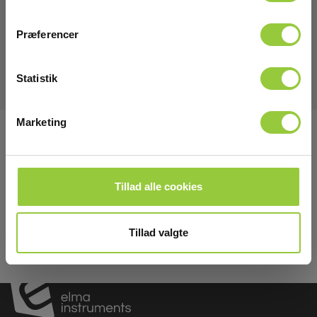
Manualer
Præferencer
Elma_Manual_CA_CA_ESSAILEC_Adapter_for_Qualistar__EN_M
Statistik
Marketing
Tilmeld dig E-News!
Hold dig opdateret og få vores fantastiske tilbud i
din indbakke
Tillad alle cookies
Tilmeld mig
Tillad valgte
Læs mere i vores
GDPR Persondatabeskyttelse
. Du kan fremelde dig
nyhedsbrevet når som helst via et link i nyhedsmailen.